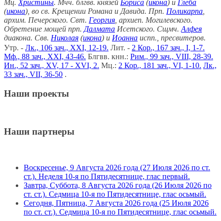
Мц.
Христины
. Мчч. блгвв. князей
Бориса
(
икона
) и
Глеба
(
икона
), во св. Крещении Романа и Давида. Прп.
Поликарпа
,
архим. Печерского. Свт.
Георгия
, архиеп. Могилевского.
Обретение мощей прп.
Далмата
Исетского. Сщмч.
Алфея
диакона. Свв.
Николая
(
икона
) и
Иоанна
испп., пресвитеров.
Утр. -
Лк., 106 зач., XXI, 12-19.
Лит. -
2 Кор., 167 зач., I, 1-7.
Мф., 88 зач., XXI, 43-46.
Блгвв. кнн.:
Рим., 99 зач., VIII, 28-39.
Ин., 52 зач., XV, 17 - XVI, 2.
Мц.:
2 Кор., 181 зач., VI, 1-10.
Лк.,
33 зач., VII, 36-50
.
Наши проекты
Наши партнеры
Воскресенье, 9 Августа 2026 года (27 Июля 2026 по ст.
ст.). Неделя 10-я по Пятидесятнице, глас первый.
Завтра, Суббота, 8 Августа 2026 года (26 Июля 2026 по
ст. ст.). Седмица 10-я по Пятидесятнице, глас осьмый.
Сегодня, Пятница, 7 Августа 2026 года (25 Июля 2026
по ст. ст.). Седмица 10-я по Пятидесятнице, глас осьмый.