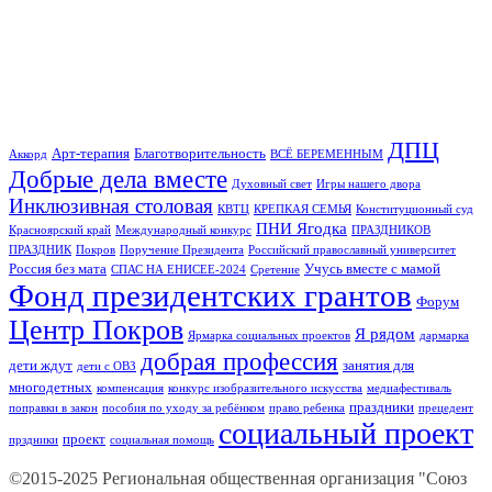
ДПЦ
Арт-терапия
Благотворительность
Аккорд
ВСЁ БЕРЕМЕННЫМ
Добрые дела вместе
Духовный свет
Игры нашего двора
Инклюзивная столовая
КВТЦ
КРЕПКАЯ СЕМЬЯ
Конституционный суд
ПНИ Ягодка
Красноярский край
Международный конкурс
ПРАЗДНИКОВ
ПРАЗДНИК
Покров
Поручение Президента
Российский православный университет
Россия без мата
Учусь вместе с мамой
СПАС НА ЕНИСЕЕ-2024
Сретение
Фонд президентских грантов
Форум
Центр Покров
Я рядом
Ярмарка социальных проектов
дармарка
добрая профессия
дети ждут
занятия для
дети с ОВЗ
многодетных
компенсация
конкурс изобразительного искусства
медиафестиваль
праздники
поправки в закон
пособия по уходу за ребёнком
право ребенка
прецедент
социальный проект
проект
прздники
социальная помощь
©2015-2025 Региональная общественная организация "Союз