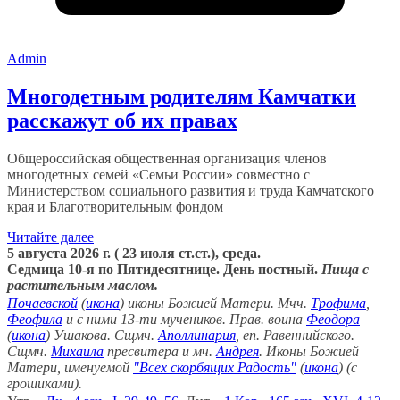
Admin
Многодетным родителям Камчатки
расскажут об их правах
Общероссийская общественная организация членов
многодетных семей «Семьи России» совместно с
Министерством социального развития и труда Камчатского
края и Благотворительным фондом
Читайте далее
5 августа 2026 г. ( 23 июля ст.ст.), среда.
Седмица 10-я по Пятидесятнице. День постный.
Пища с
растительным маслом.
Почаевской
(
икона
) иконы Божией Матери. Мчч.
Трофима
,
Феофила
и с ними 13-ти мучеников. Прав. воина
Феодора
(
икона
) Ушакова. Сщмч.
Аполлинария
, еп. Равеннийского.
Сщмч.
Михаила
пресвитера и мч.
Андрея
. Иконы Божией
Матери, именуемой
"Всех скорбящих Радость"
(
икона
) (с
грошиками).