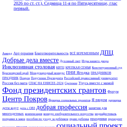
2026 по ст. ст.). Седмица 11-я по Пятидесятнице, глас
первый.
ДПЦ
Арт-терапия
Благотворительность
Аккорд
ВСЁ БЕРЕМЕННЫМ
Добрые дела вместе
Духовный свет
Игры нашего двора
Инклюзивная столовая
КВТЦ
КРЕПКАЯ СЕМЬЯ
Конституционный суд
ПНИ Ягодка
Красноярский край
Международный конкурс
ПРАЗДНИКОВ
ПРАЗДНИК
Покров
Поручение Президента
Российский православный университет
Россия без мата
Учусь вместе с мамой
СПАС НА ЕНИСЕЕ-2024
Сретение
Фонд президентских грантов
Форум
Центр Покров
Я рядом
Ярмарка социальных проектов
дармарка
добрая профессия
дети ждут
занятия для
дети с ОВЗ
многодетных
компенсация
конкурс изобразительного искусства
медиафестиваль
праздники
поправки в закон
пособия по уходу за ребёнком
право ребенка
прецедент
социальный проект
проект