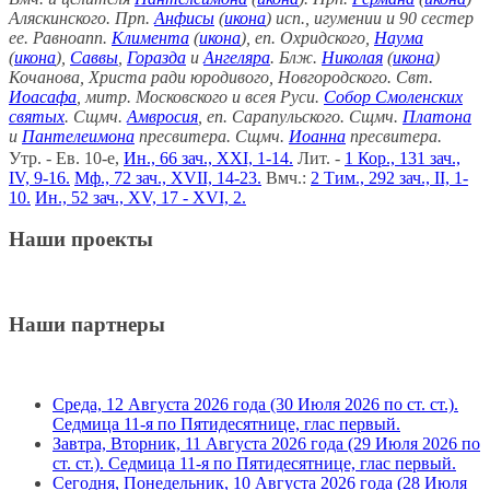
Аляскинского. Прп.
Анфисы
(
икона
) исп., игумении и 90 сестер
ее. Равноапп.
Климента
(
икона
), еп. Охридского,
Наума
(
икона
),
Саввы
,
Горазда
и
Ангеляра
. Блж.
Николая
(
икона
)
Кочанова, Христа ради юродивого, Новгородского. Свт.
Иоасафа
, митр. Московского и всея Руси.
Собор Смоленских
святых
. Сщмч.
Амвросия
, еп. Сарапульского. Сщмч.
Платона
и
Пантелеимона
пресвитера. Сщмч.
Иоанна
пресвитера.
Утр. - Ев. 10-е,
Ин., 66 зач., XXI, 1-14.
Лит. -
1 Кор., 131 зач.,
IV, 9-16.
Мф., 72 зач., XVII, 14-23.
Вмч.:
2 Тим., 292 зач., II, 1-
10.
Ин., 52 зач., XV, 17 - XVI, 2.
Наши проекты
Наши партнеры
Среда, 12 Августа 2026 года (30 Июля 2026 по ст. ст.).
Седмица 11-я по Пятидесятнице, глас первый.
Завтра, Вторник, 11 Августа 2026 года (29 Июля 2026 по
ст. ст.). Седмица 11-я по Пятидесятнице, глас первый.
Сегодня, Понедельник, 10 Августа 2026 года (28 Июля