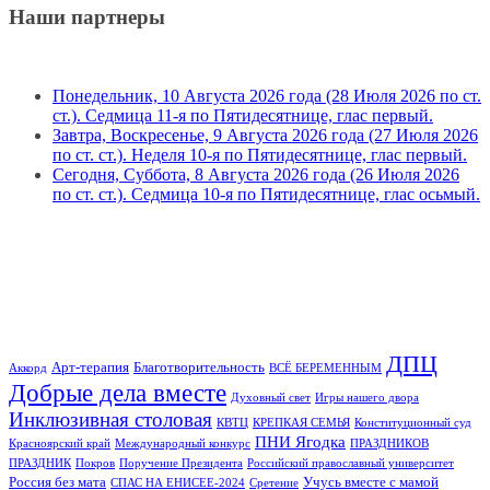
Наши партнеры
Понедельник, 10 Августа 2026 года (28 Июля 2026 по ст.
ст.). Седмица 11-я по Пятидесятнице, глас первый.
Завтра, Воскресенье, 9 Августа 2026 года (27 Июля 2026
по ст. ст.). Неделя 10-я по Пятидесятнице, глас первый.
Сегодня, Суббота, 8 Августа 2026 года (26 Июля 2026
по ст. ст.). Седмица 10-я по Пятидесятнице, глас осьмый.
ДПЦ
Арт-терапия
Благотворительность
Аккорд
ВСЁ БЕРЕМЕННЫМ
Добрые дела вместе
Духовный свет
Игры нашего двора
Инклюзивная столовая
КВТЦ
КРЕПКАЯ СЕМЬЯ
Конституционный суд
ПНИ Ягодка
Красноярский край
Международный конкурс
ПРАЗДНИКОВ
ПРАЗДНИК
Покров
Поручение Президента
Российский православный университет
Россия без мата
Учусь вместе с мамой
СПАС НА ЕНИСЕЕ-2024
Сретение