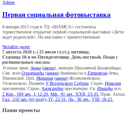
Admin
Первая социальная фотовыставка
8 января 2015 года в ТЦ «ШАМСА» состоялось
торжественное открытие первой социальной выставки «Дети
ждут родителей». На выставке с приветственным
Читайте далее
7 августа 2026 г. ( 25 июля ст.ст.), пятница.
Седмица 10-я по Пятидесятнице. День постный.
Пища с
растительным маслом.
Успение прав.
Анны
(
икона
), матери Пресвятой Богородицы.
Свв. жен
Олимпиады
(
икона
) диакониссы и
Евпраксии
девы,
Тавеннской. Прп.
Макария
(
икона
) Желтоводского,
Унженского. Память
V Вселенского Собора
. Сщмч.
Николая
пресвитера. Сщмч.
Александра
пресвитера. Св.
Ираиды
исп.
2 Кор., 169 зач., I, 12-20.
Мф., 91 зач., XXII, 23-33.
Прав. Анны:
Гал., 210 зач. (от полу́), IV, 22-31.
Лк., 36 зач., VIII, 16-21.
Наши проекты