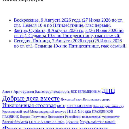
Воскресенье, 9 Августа 2026 года (27 Июля 2026 по ст.
ст.). Неделя 10-я по Пятидесятнице, глас первый.
Завтра, Суббота, 8 Августа 2026 года (26 Июля 2026 по
ст. ст.). Седмица 10-я по Пятидесятнице, глас осьмый.
Сегодня, Пятница, 7 Августа 2026 года (25 Июля 2026
по ст. ст.). Седмица 10-я по Пятидесятнице, глас осьмый.
ДПЦ
Арт-терапия
Благотворительность
Аккорд
ВСЁ БЕРЕМЕННЫМ
Добрые дела вместе
Духовный свет
Игры нашего двора
Инклюзивная столовая
КВТЦ
КРЕПКАЯ СЕМЬЯ
Конституционный суд
ПНИ Ягодка
Красноярский край
Международный конкурс
ПРАЗДНИКОВ
ПРАЗДНИК
Покров
Поручение Президента
Российский православный университет
Россия без мата
Учусь вместе с мамой
СПАС НА ЕНИСЕЕ-2024
Сретение
Фонд президентских грантов