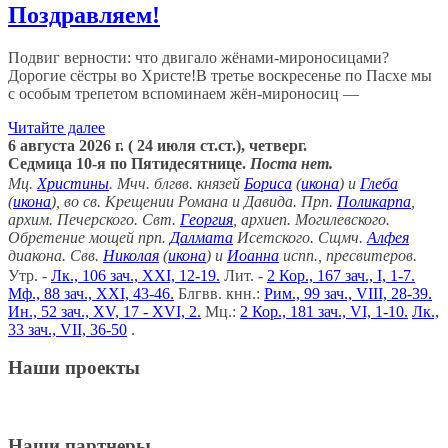
Поздравляем!
Подвиг верности: что двигало жёнами-мироносицами?
Дорогие сёстры во Христе!В третье воскресенье по Пасхе мы
с особым трепетом вспоминаем жён-мироносиц —
Читайте далее
6 августа 2026 г. ( 24 июля ст.ст.), четверг.
Седмица 10-я по Пятидесятнице.
Поста нет.
Мц.
Христины
. Мчч. блгвв. князей
Бориса
(
икона
) и
Глеба
(
икона
), во св. Крещении Романа и Давида. Прп.
Поликарпа
,
архим. Печерского. Свт.
Георгия
, архиеп. Могилевского.
Обретение мощей прп.
Далмата
Исетского. Сщмч.
Алфея
диакона. Свв.
Николая
(
икона
) и
Иоанна
испп., пресвитеров.
Утр. -
Лк., 106 зач., XXI, 12-19.
Лит. -
2 Кор., 167 зач., I, 1-7.
Мф., 88 зач., XXI, 43-46.
Блгвв. кнн.:
Рим., 99 зач., VIII, 28-39.
Ин., 52 зач., XV, 17 - XVI, 2.
Мц.:
2 Кор., 181 зач., VI, 1-10.
Лк.,
33 зач., VII, 36-50
.
Наши проекты
Наши партнеры