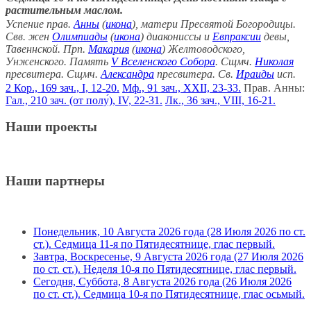
растительным маслом.
Успение прав.
Анны
(
икона
), матери Пресвятой Богородицы.
Свв. жен
Олимпиады
(
икона
) диакониссы и
Евпраксии
девы,
Тавеннской. Прп.
Макария
(
икона
) Желтоводского,
Унженского. Память
V Вселенского Собора
. Сщмч.
Николая
пресвитера. Сщмч.
Александра
пресвитера. Св.
Ираиды
исп.
2 Кор., 169 зач., I, 12-20.
Мф., 91 зач., XXII, 23-33.
Прав. Анны:
Гал., 210 зач. (от полу́), IV, 22-31.
Лк., 36 зач., VIII, 16-21.
Наши проекты
Наши партнеры
Понедельник, 10 Августа 2026 года (28 Июля 2026 по ст.
ст.). Седмица 11-я по Пятидесятнице, глас первый.
Завтра, Воскресенье, 9 Августа 2026 года (27 Июля 2026
по ст. ст.). Неделя 10-я по Пятидесятнице, глас первый.
Сегодня, Суббота, 8 Августа 2026 года (26 Июля 2026
по ст. ст.). Седмица 10-я по Пятидесятнице, глас осьмый.