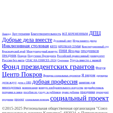
ДПЦ
Арт-терапия
Благотворительность
Аккорд
ВСЁ БЕРЕМЕННЫМ
Добрые дела вместе
Духовный свет
Игры нашего двора
Инклюзивная столовая
КВТЦ
КРЕПКАЯ СЕМЬЯ
Конституционный суд
ПНИ Ягодка
Красноярский край
Международный конкурс
ПРАЗДНИКОВ
ПРАЗДНИК
Покров
Поручение Президента
Российский православный университет
Россия без мата
Учусь вместе с мамой
СПАС НА ЕНИСЕЕ-2024
Сретение
Фонд президентских грантов
Форум
Центр Покров
Я рядом
Ярмарка социальных проектов
дармарка
добрая профессия
дети ждут
занятия для
дети с ОВЗ
многодетных
компенсация
конкурс изобразительного искусства
медиафестиваль
праздники
поправки в закон
пособия по уходу за ребёнком
право ребенка
прецедент
социальный проект
проект
прздники
социальная помощь
©2015-2025 Региональная общественная организация "Союз
православных женщин Камчатки", 683024, г. Петропавловск-